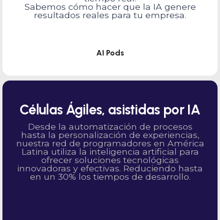
Sabemos cómo hacer que la IA genere
resultados reales para tu empresa.
AI Pods
Células Ágiles, asistidas por IA
Desde la automatización de procesos
hasta la personalización de experiencias,
nuestra red de programadores en América
Latina utiliza la inteligencia artificial para
ofrecer soluciones tecnológicas
innovadoras y efectivas. Reduciendo hasta
en un 30% los tiempos de desarrollo.