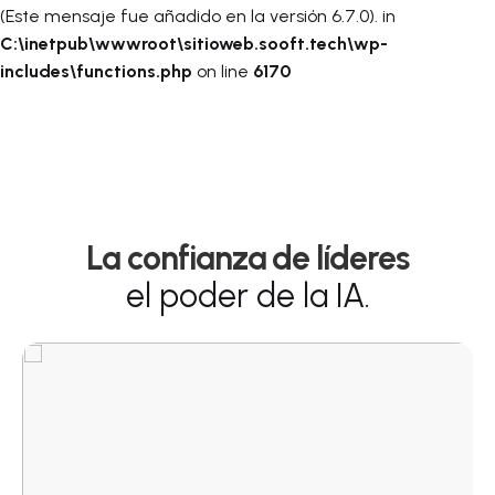
(Este mensaje fue añadido en la versión 6.7.0). in
C:\inetpub\wwwroot\sitioweb.sooft.tech\wp-
includes\functions.php
on line
6170
Skip
to
content
La confianza de líderes
el poder de la IA.