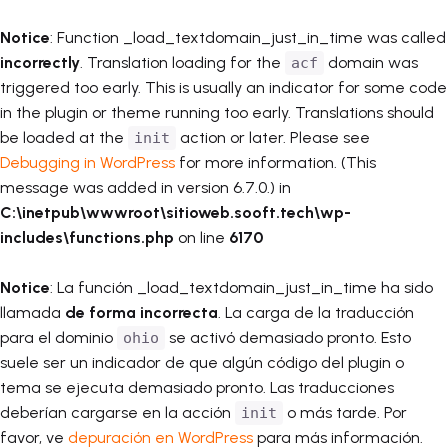
Notice
: Function _load_textdomain_just_in_time was called
incorrectly
. Translation loading for the
domain was
acf
triggered too early. This is usually an indicator for some code
in the plugin or theme running too early. Translations should
be loaded at the
action or later. Please see
init
Debugging in WordPress
for more information. (This
message was added in version 6.7.0.) in
C:\inetpub\wwwroot\sitioweb.sooft.tech\wp-
includes\functions.php
on line
6170
Notice
: La función _load_textdomain_just_in_time ha sido
llamada
de forma incorrecta
. La carga de la traducción
para el dominio
se activó demasiado pronto. Esto
ohio
suele ser un indicador de que algún código del plugin o
tema se ejecuta demasiado pronto. Las traducciones
deberían cargarse en la acción
o más tarde. Por
init
favor, ve
depuración en WordPress
para más información.