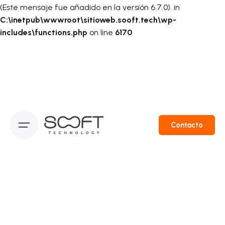
(Este mensaje fue añadido en la versión 6.7.0). in
C:\inetpub\wwwroot\sitioweb.sooft.tech\wp-
includes\functions.php
on line
6170
Skip
to
content
Contacto