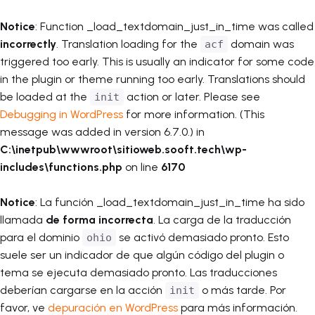
Notice
: Function _load_textdomain_just_in_time was called
incorrectly
. Translation loading for the
domain was
acf
triggered too early. This is usually an indicator for some code
in the plugin or theme running too early. Translations should
be loaded at the
action or later. Please see
init
Debugging in WordPress
for more information. (This
message was added in version 6.7.0.) in
C:\inetpub\wwwroot\sitioweb.sooft.tech\wp-
includes\functions.php
on line
6170
Notice
: La función _load_textdomain_just_in_time ha sido
llamada
de forma incorrecta
. La carga de la traducción
para el dominio
se activó demasiado pronto. Esto
ohio
suele ser un indicador de que algún código del plugin o
tema se ejecuta demasiado pronto. Las traducciones
deberían cargarse en la acción
o más tarde. Por
init
favor, ve
depuración en WordPress
para más información.